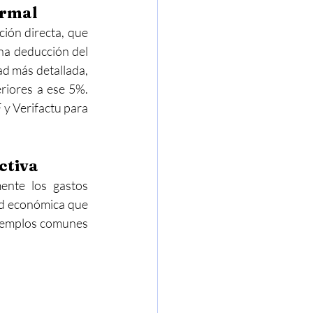
ormal
ión directa, que 
na deducción del 
ad más detallada, 
riores a ese 5%. 
y Verifactu para 
ctiva
ente los gastos 
ad económica que 
ejemplos comunes 