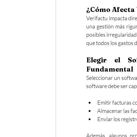
¿Cómo Afecta 
Verifactu impacta dir
una gestión más rigur
posibles irregularidad
que todos los gastos 
Elegir el S
Fundamental
Seleccionar un softwar
software debe ser cap
Emitir facturas c
Almacenar las fac
Enviar los regist
Además, algunos pro